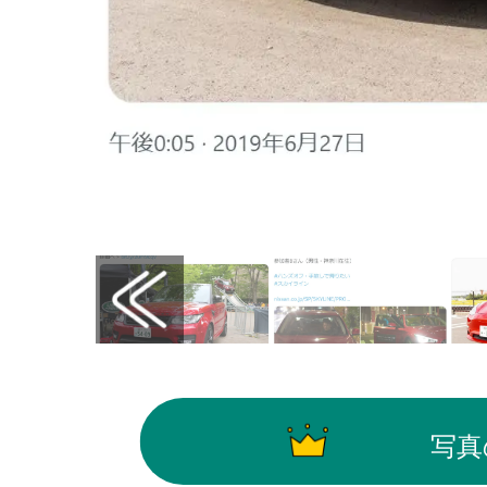
画像はX（@weeklyascii）から引用
写真