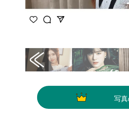
画像はInstagram（@niziu_info_official）
写真