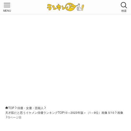
MENU
検索
TOP
俳優・女優・芸能人
天才肌だと思うイケメン俳優ランキングTOP10＜2023年版＞（1～9位）画像 5/10
画像
5ページ目