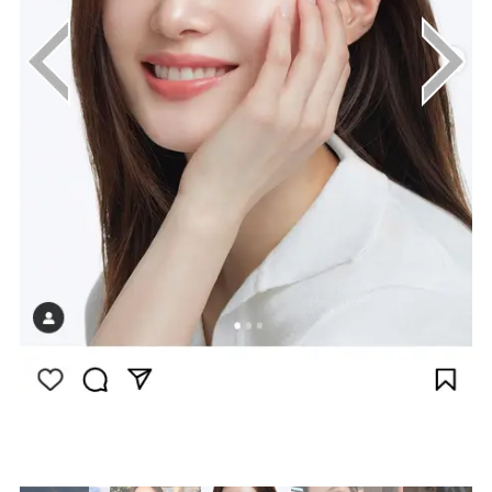
画像はInstagram（@j_chaeyeoni）から引用