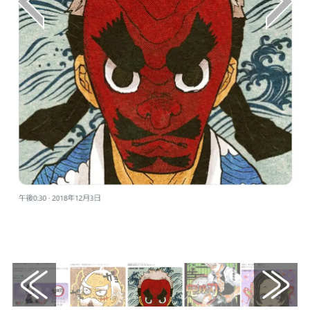
画像はX（@kimetsu_off）から引用