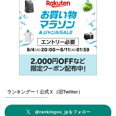
ランキングー！公式Ｘ（旧Twitter）
@rankingoo_jpをフォロー