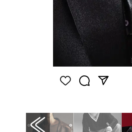
画像はInstagram（@tomfordbeauty）から引