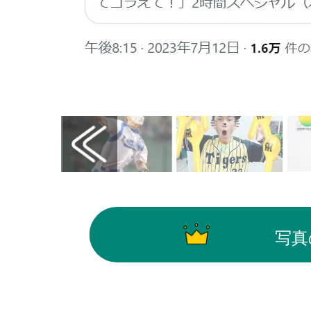
画像はX（@mainichi）から引用
写真