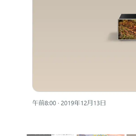
画像はX（@PokemonGOAppJP）から引用