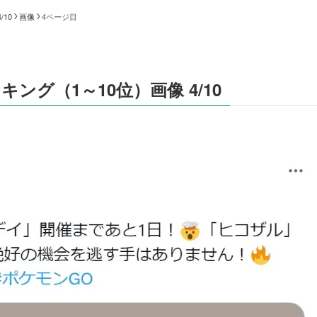
10
画像
4ページ目
グ（1～10位）画像 4/10