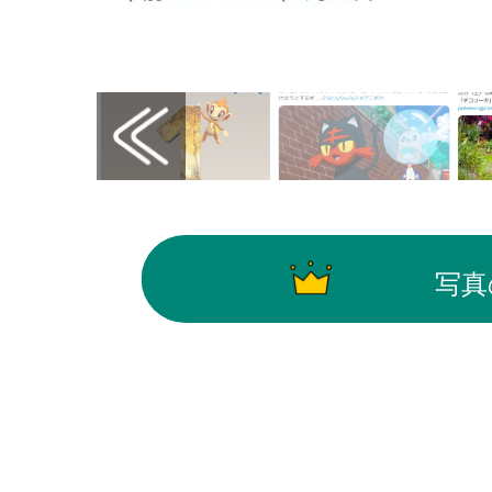
画像はX（@PokemonGOAppJP）から引用
写真