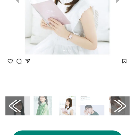
画像はInstagram（@kannahashimoto.mg）
から引用