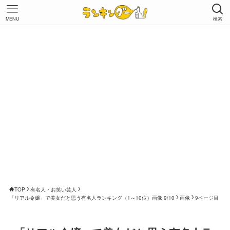
MENU
検索
TOP
有名人・お笑い芸人
「リアル令嬢」で美女だと思う有名人ランキング（1～10位）画像 9/10
画像
9ページ目