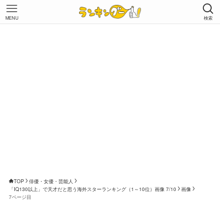
MENU
検索
TOP
俳優・女優・芸能人
「IQ130以上」で天才だと思う海外スターランキング（1～10位）画像 7/10
画像
7ページ目