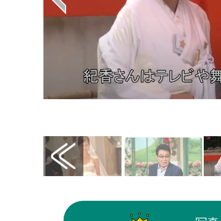
画像はYouTube（KYODO NEWS@KyodoN