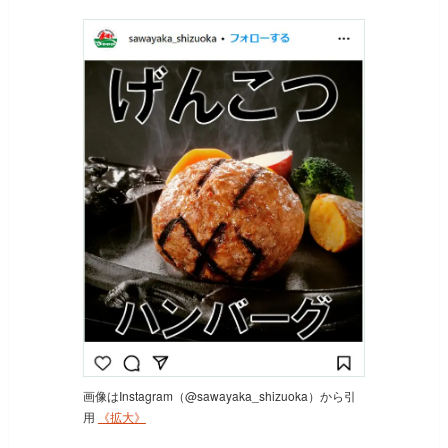
画像はInstagram（@sawayaka_shizuoka）から引
用
《拡大》