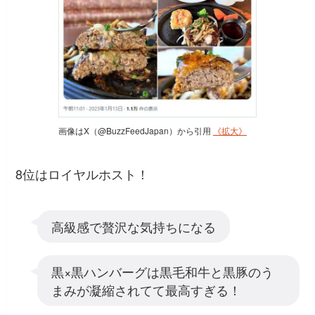
画像はX（@BuzzFeedJapan）から引用
《拡大》
8位はロイヤルホスト！
高級感で贅沢な気持ちになる
黒×黒ハンバーグは黒毛和牛と黒豚のう
まみが凝縮されてて最高すぎる！