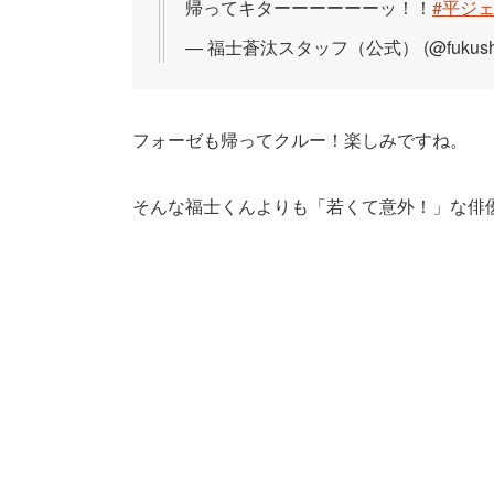
帰ってキターーーーーーッ！！
#平ジェ
— 福士蒼汰スタッフ（公式） (@fukushi_
フォーゼも帰ってクルー！楽しみですね。
そんな福士くんよりも「若くて意外！」な俳