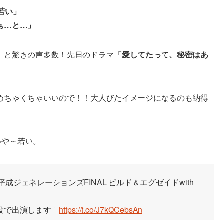
若い」
ぁ…と…」
」と驚きの声多数！先日のドラマ
「愛してたって、秘密はあ
。
めちゃくちゃいいので！！大人びたイメージになるのも納得
いや～若い。
ー平成ジェネレーションズFINAL ビルド＆エグゼイドwith
役で出演します！
https://t.co/J7kQCebsAn