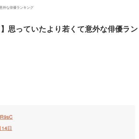
て意外な俳優ランキング
…】思っていたより若くて意外な俳優ラン
nrR9sC
月14日