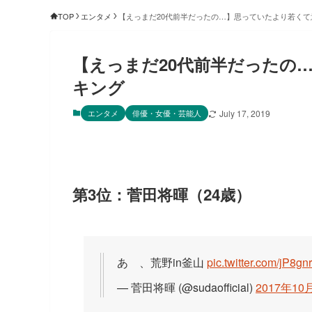
TOP
エンタメ
【えっまだ20代前半だったの…】思っていたより若く
【えっまだ20代前半だったの
キング
エンタメ
俳優・女優・芸能人
July 17, 2019
第3位：菅田将暉（24歳）
あゝ、荒野in釜山
pic.twitter.com/jP8g
— 菅田将暉 (@sudaofficial)
2017年10