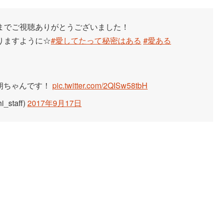
までご視聴ありがとうございました！
りますように☆
#愛してたって秘密はある
#愛ある
・朔ちゃんです！
pic.twitter.com/2QISw58tbH
staff)
2017年9月17日