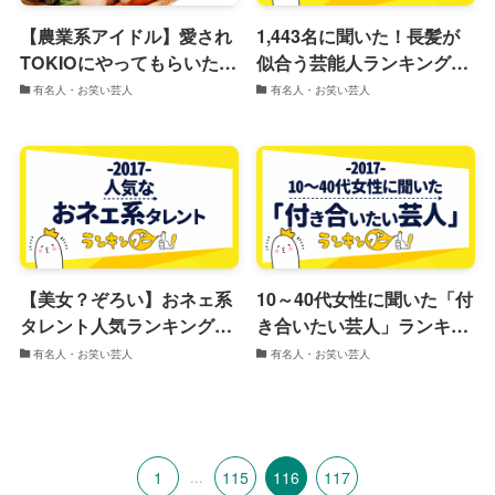
【農業系アイドル】愛され
1,443名に聞いた！長髪が
TOKIOにやってもらいたい
似合う芸能人ランキング
お店ランキング！
2017
有名人・お笑い芸人
有名人・お笑い芸人
【美女？ぞろい】おネェ系
10～40代女性に聞いた「付
タレント人気ランキング
き合いたい芸人」ランキン
2017
グ2017
有名人・お笑い芸人
有名人・お笑い芸人
1
...
115
116
117