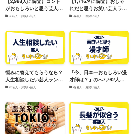
【2,988人に調査】コント
【1,716名に調査】おしゃ
がおもしろいと思う芸人ラ
れだと思うお笑い芸人ラン
ンキング2017
キング2017
有名人・お笑い芸人
有名人・お笑い芸人
悩みに答えてもらうなら？
「今、日本一おもしろい漫
人生相談したい芸人ランキ
才師は？」のべ7,762人に
ング
ガチ調査した結果
有名人・お笑い芸人
有名人・お笑い芸人