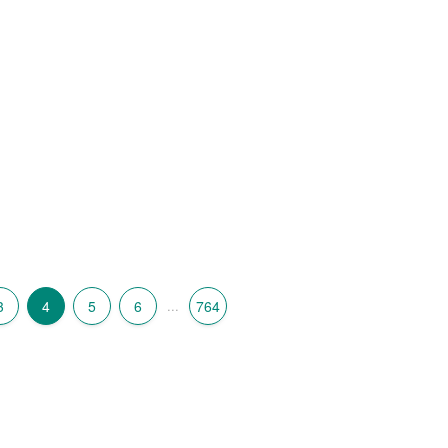
3
4
5
6
...
764