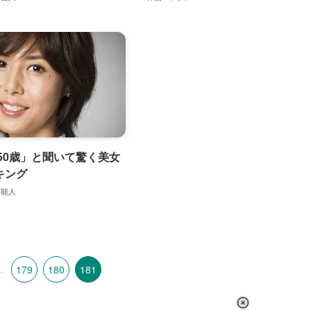
「50歳」と聞いて驚く美女
キング
芸能人
..
179
180
181