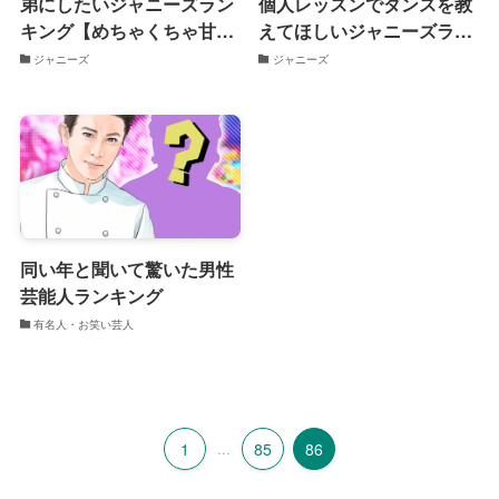
弟にしたいジャニーズラン
個人レッスンでダンスを教
キング【めちゃくちゃ甘や
えてほしいジャニーズラン
かす】
キング
ジャニーズ
ジャニーズ
同い年と聞いて驚いた男性
芸能人ランキング
有名人・お笑い芸人
1
...
85
86