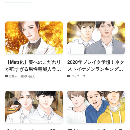
【Matt化】美へのこだわり
2020年ブレイク予想！ネク
が強すぎる男性芸能人ラン
ストイケメンランキング
キング
【最新版】
有名人・お笑い芸人
ジャニーズ