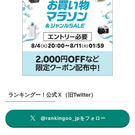
ランキングー！公式Ｘ（旧Twitter）
@rankingoo_jpをフォロー