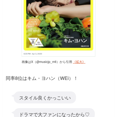
画像はX（@musicjp_mti）から引用
《拡大》
同率8位はキム・ヨハン（WEi）！
スタイル良くかっこいい
ドラマで大ファンになったから♡