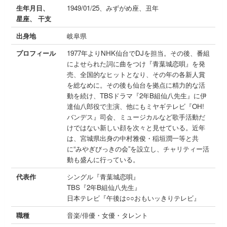
生年月日、
1949/01/25、みずがめ座、丑年
星座、 干支
出身地
岐阜県
プロフィール
1977年よりNHK仙台でDJを担当。その後、番組
によせられた詞に曲をつけ『青葉城恋唄』を発
売、全国的なヒットとなり、その年の各新人賞
を総なめに。その後も仙台を拠点に精力的な活
動を続け、TBSドラマ『2年B組仙八先生』に伊
達仙八郎役で主演、他にもミヤギテレビ『OH!
バンデス』司会、ミュージカルなど歌手活動だ
けではない新しい顔を次々と見せている。近年
は、宮城県出身の中村雅俊・稲垣潤一等と共
に“みやぎびっきの会”を設立し、チャリティー活
動も盛んに行っている。
代表作
シングル『青葉城恋唄』
TBS『2年B組仙八先生』
日本テレビ『午後は○○おもいッきりテレビ』
職種
音楽/俳優・女優・タレント